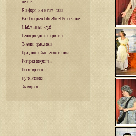
вечера
Конференции в гимназии
Pan-European Educational Programme
Шахматный клуб
Наши рисунки и игрушки
Зимние праздники
Праздники Окончания учения
История искусства
После уроков
Путешествия
Экскурсии