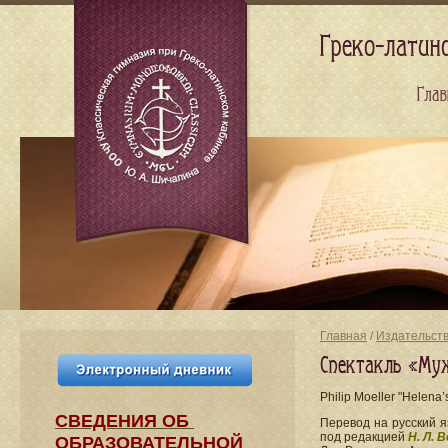
Греко-латин
Глав
Главная
/
Издательст
Спектакль «Муж
Philip Moeller "Hele
СВЕДЕНИЯ​ ОБ
Перевод на русский 
под редакцией
Н. Л. 
ОБРАЗОВАТЕЛЬНОЙ