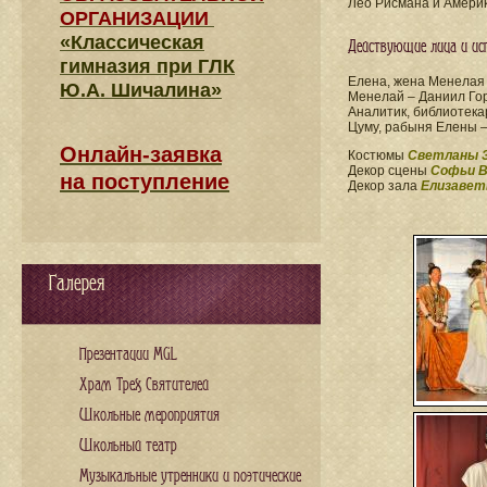
Лео Рисмана и Америк
ОРГАНИЗАЦИИ
«Классическая
Действующие лица и ис
гимназия при ГЛК
Елена, жена Менелая
Ю.А. Шичалина»
Менелай – Даниил Го
Аналитик, библиотека
Цуму, рабыня Елены 
Онлайн-заявка
Костюмы
Светланы 
Декор сцены
Софьи В
на поступление
Декор зала
Елизавет
Галерея
Презентации MGL
Храм Трех Святителей
Школьные мероприятия
Школьный театр
Музыкальные утренники и поэтические