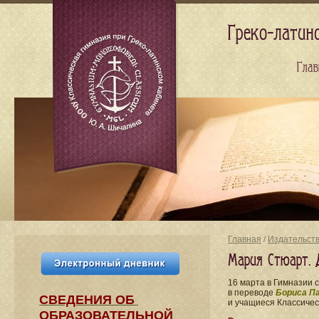
Греко-латин
Глав
Главная
/
Издательст
Мария Стюарт. 
16 марта в Гимназии 
в переводе
Бориса П
СВЕДЕНИЯ​ ОБ
и учащиеся Классичес
ОБРАЗОВАТЕЛЬНОЙ