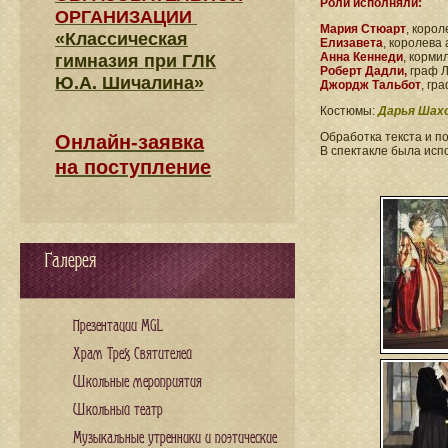
Роли исполняли:
ОРГАНИЗАЦИИ
Мария Стюарт
, коро
«Классическая
Елизавета
, королева
Анна Кеннеди
, корм
гимназия при ГЛК
Роберт Дадли,
граф 
Ю.А. Шичалина»
Джордж Тальбот
, гр
Костюмы:
Дарья Шах
Обработка текста и п
Онлайн-заявка
В спектакле была ис
на поступление
Галерея
Презентации MGL
Храм Трех Святителей
Школьные мероприятия
Школьный театр
Музыкальные утренники и поэтические