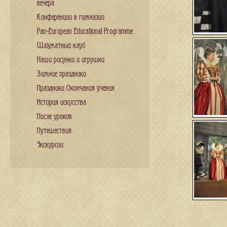
вечера
Конференции в гимназии
Pan-European Educational Programme
Шахматный клуб
Наши рисунки и игрушки
Зимние праздники
Праздники Окончания учения
История искусства
После уроков
Путешествия
Экскурсии