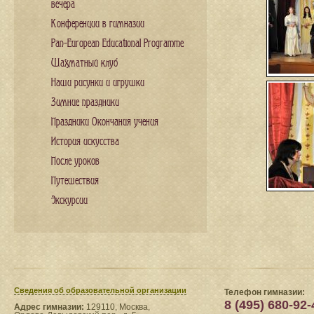
вечера
Конференции в гимназии
Pan-European Educational Programme
Шахматный клуб
Наши рисунки и игрушки
Зимние праздники
Праздники Окончания учения
История искусства
После уроков
Путешествия
Экскурсии
Сведения​ об образовательной организации
Телефон гимназии:
8 (495) 680-92-
Адрес гимназии:
129110, Москва,