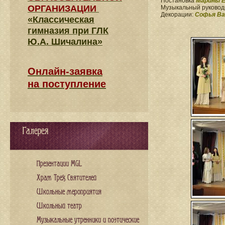
Постановка
Марины Е
ОРГАНИЗАЦИИ
Музыкальный руково
Декорации:
Софья Ва
«Классическая
гимназия при ГЛК
Ю.А. Шичалина»
Онлайн-заявка
на поступление
Галерея
Презентации MGL
Храм Трех Святителей
Школьные мероприятия
Школьный театр
Музыкальные утренники и поэтические