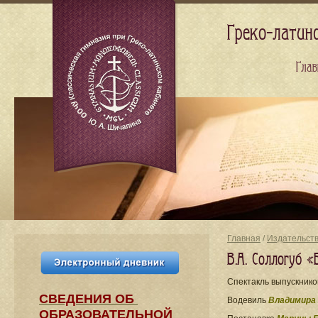
Греко-латин
Глав
Главная
/
Издательст
В.А. Соллогуб 
Спектакль выпускнико
СВЕДЕНИЯ​ ОБ
Водевиль
Владимира 
ОБРАЗОВАТЕЛЬНОЙ