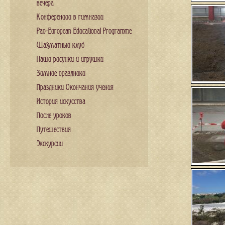
вечера
Конференции в гимназии
Pan-European Educational Programme
Шахматный клуб
Наши рисунки и игрушки
Зимние праздники
Праздники Окончания учения
История искусства
После уроков
Путешествия
Экскурсии