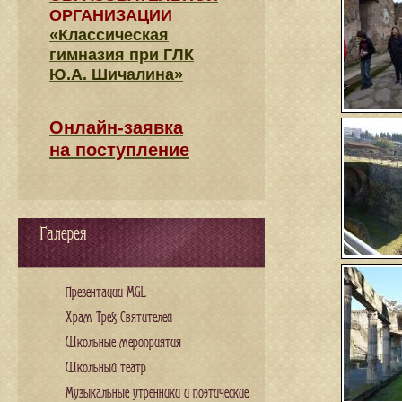
ОРГАНИЗАЦИИ
«Классическая
гимназия при ГЛК
Ю.А. Шичалина»
Онлайн-заявка
на поступление
Галерея
Презентации MGL
Храм Трех Святителей
Школьные мероприятия
Школьный театр
Музыкальные утренники и поэтические