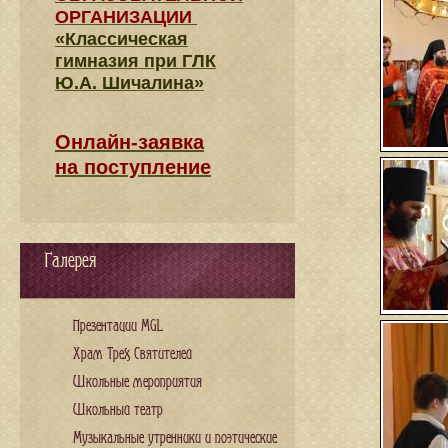
ОРГАНИЗАЦИИ
«Классическая
гимназия при ГЛК
Ю.А. Шичалина»
Онлайн-заявка
на поступление
Галерея
Презентации MGL
Храм Трех Святителей
Школьные мероприятия
Школьный театр
Музыкальные утренники и поэтические