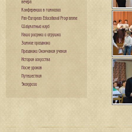
вечера
Конференции в гимназии
Pan-European Educational Programme
Шахматный клуб
Наши рисунки и игрушки
Зимние праздники
Праздники Окончания учения
История искусства
После уроков
Путешествия
Экскурсии