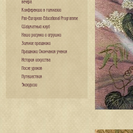
вечера
Конференции в гимназии
Pan-European Educational Programme
Шахматный клуб
Наши рисунки и игрушки
Зимние праздники
Праздники Окончания учения
История искусства
После уроков
Путешествия
Экскурсии