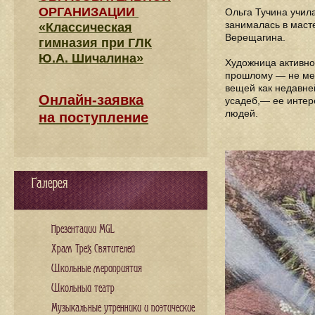
ОРГАНИЗАЦИИ
Ольга Тучина учила
занималась в маст
«Классическая
Верещагина.
гимназия при ГЛК
Ю.А. Шичалина»
Художница активно 
прошлому — не мер
вещей как недавней
Онлайн-заявка
усадеб,— ее интер
людей.
на поступление
Галерея
Презентации MGL
Храм Трех Святителей
Школьные мероприятия
Школьный театр
Музыкальные утренники и поэтические