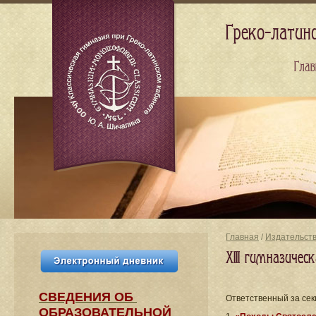
Греко-латин
Глав
Главная
/
Издательст
XIII гимназиче
СВЕДЕНИЯ​ ОБ
Ответственный за се
ОБРАЗОВАТЕЛЬНОЙ