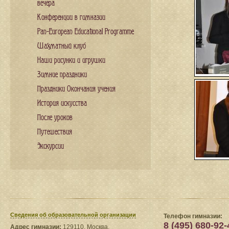
вечера
Конференции в гимназии
Pan-European Educational Programme
Шахматный клуб
Наши рисунки и игрушки
Зимние праздники
Праздники Окончания учения
История искусства
После уроков
Путешествия
Экскурсии
Сведения​ об образовательной организации
Телефон гимназии:
8 (495) 680-92-
Адрес гимназии:
129110, Москва,