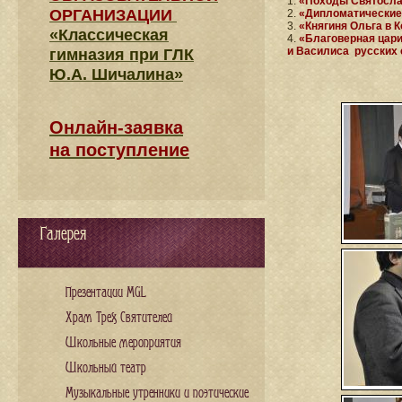
1.
«Походы Святосла
ОРГАНИЗАЦИИ
2.
«Дипломатические
3.
«Княгиня Ольга в 
«Классическая
4.
«Благоверная цари
и Василиса русских 
гимназия при ГЛК
Ю.А. Шичалина»
Онлайн-заявка
на поступление
Галерея
Презентации MGL
Храм Трех Святителей
Школьные мероприятия
Школьный театр
Музыкальные утренники и поэтические