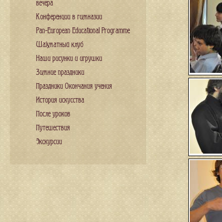
вечера
Конференции в гимназии
Pan-European Educational Programme
Шахматный клуб
Наши рисунки и игрушки
Зимние праздники
Праздники Окончания учения
История искусства
После уроков
Путешествия
Экскурсии