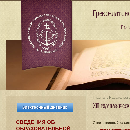
Греко-латин
Глав
Главная
/
Издательст
XIII гимназиче
СВЕДЕНИЯ​ ОБ
Ответственный за се
ОБРАЗОВАТЕЛЬНОЙ