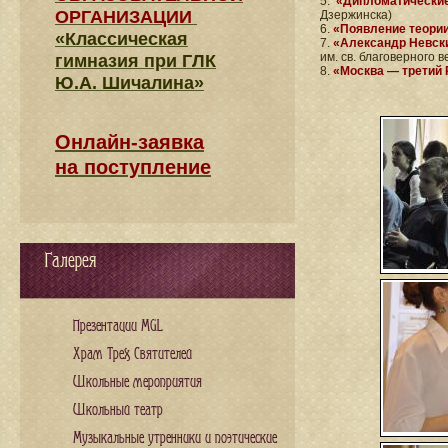
5.
«Дипломатически
ОРГАНИЗАЦИИ
Дзержинска)
6.
«Появление теории
«Классическая
7.
«Александр Невски
им. св. благоверного 
гимназия при ГЛК
8.
«Москва — третий
Ю.А. Шичалина»
Онлайн-заявка
на поступление
Галерея
Презентации MGL
Храм Трех Святителей
Школьные мероприятия
Школьный театр
Музыкальные утренники и поэтические