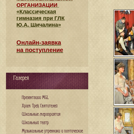
ОРГАНИЗАЦИИ
«Классическая
гимназия при ГЛК
Ю.А. Шичалина»
Онлайн-заявка
на поступление
Галерея
Презентации MGL
Храм Трех Святителей
Школьные мероприятия
Школьный театр
Музыкальные утренники и поэтические