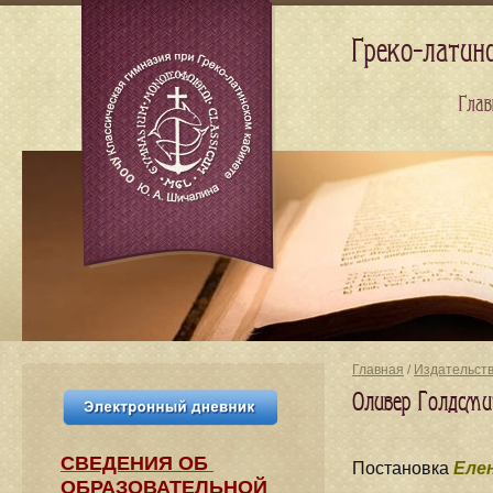
Греко-латин
Глав
Главная
/
Издательст
Оливер Голдсми
СВЕДЕНИЯ​ ОБ
Постановка
Еле
ОБРАЗОВАТЕЛЬНОЙ