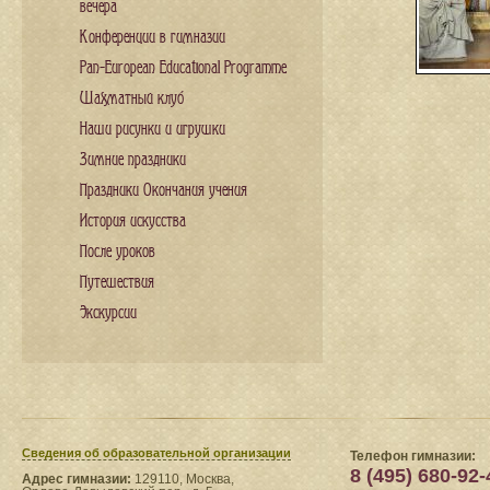
вечера
Конференции в гимназии
Pan-European Educational Programme
Шахматный клуб
Наши рисунки и игрушки
Зимние праздники
Праздники Окончания учения
История искусства
После уроков
Путешествия
Экскурсии
Сведения​ об образовательной организации
Телефон гимназии:
8 (495) 680-92-
Адрес гимназии:
129110, Москва,