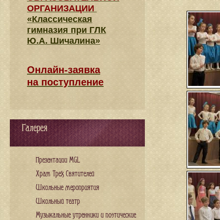
ОРГАНИЗАЦИИ
«Классическая
гимназия при ГЛК
Ю.А. Шичалина»
Онлайн-заявка
на поступление
Галерея
Презентации MGL
Храм Трех Святителей
Школьные мероприятия
Школьный театр
Музыкальные утренники и поэтические