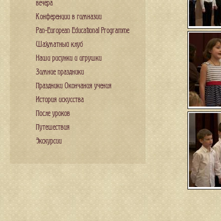
вечера
Конференции в гимназии
Pan-European Educational Programme
Шахматный клуб
Наши рисунки и игрушки
Зимние праздники
Праздники Окончания учения
История искусства
После уроков
Путешествия
Экскурсии