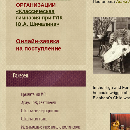
Постановка
Анны 
ОРГАНИЗАЦИИ
«Классическая
гимназия при ГЛК
Ю.А. Шичалина»
Онлайн-заявка
на поступление
Галерея
In the High and Far-
he could wriggle abo
Презентации MGL
Elephant's Child who
Храм Трех Святителей
Школьные мероприятия
Школьный театр
Музыкальные утренники и поэтические