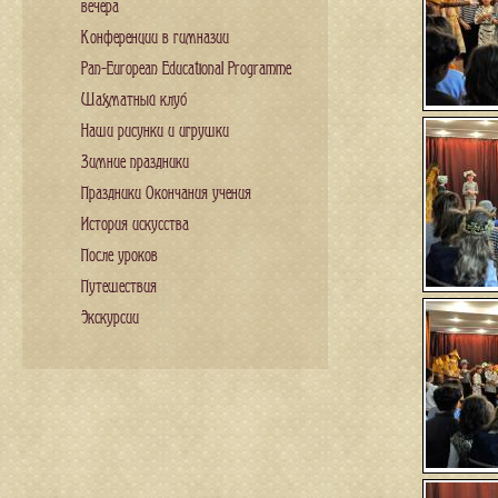
вечера
Конференции в гимназии
Pan-European Educational Programme
Шахматный клуб
Наши рисунки и игрушки
Зимние праздники
Праздники Окончания учения
История искусства
После уроков
Путешествия
Экскурсии