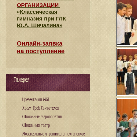
ОРГАНИЗАЦИИ
«Классическая
гимназия при ГЛК
Ю.А. Шичалина»
Онлайн-заявка
на поступление
Галерея
Презентации MGL
Храм Трех Святителей
Школьные мероприятия
Школьный театр
Музыкальные утренники и поэтические