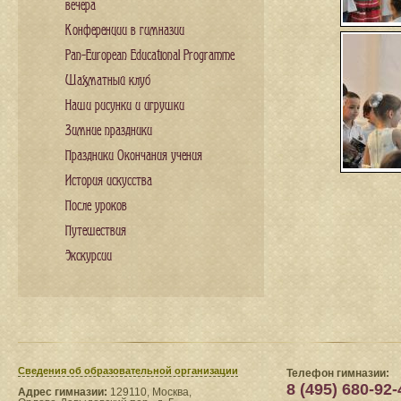
вечера
Конференции в гимназии
Pan-European Educational Programme
Шахматный клуб
Наши рисунки и игрушки
Зимние праздники
Праздники Окончания учения
История искусства
После уроков
Путешествия
Экскурсии
Сведения​ об образовательной организации
Телефон гимназии:
8 (495) 680-92-
Адрес гимназии:
129110, Москва,