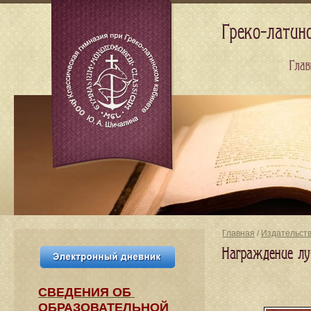
Греко-латин
Глав
Главная
/
Издательст
Награждение л
СВЕДЕНИЯ​ ОБ
ОБРАЗОВАТЕЛЬНОЙ