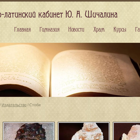
о-латинский кабинет Ю. А. Шичалина
Главная
Гимназия
Новости
Храм
Курсы
Га
/
Издательство
/ Стоби