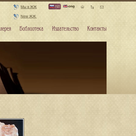
rus
eng
Мы в ЖЖ
New ЖЖ
лерея
Библиотека
Издательство
Контакты