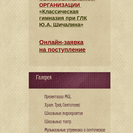
ОРГАНИЗАЦИИ
«Классическая
гимназия при ГЛК
Ю.А. Шичалина»
Онлайн-заявка
на поступление
Галерея
Презентации MGL
Храм Трех Святителей
Школьные мероприятия
Школьный театр
Музыкальные утренники и поэтические