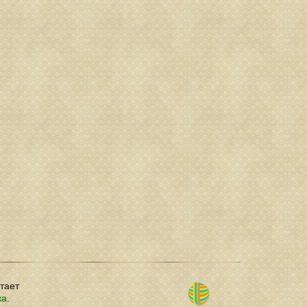
отает
ка.