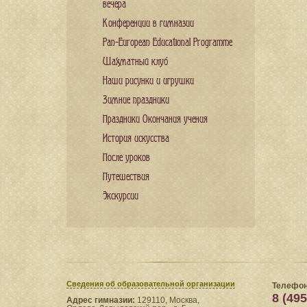
вечера
Конференции в гимназии
Pan-European Educational Programme
Шахматный клуб
Наши рисунки и игрушки
Зимние праздники
Праздники Окончания учения
История искусства
После уроков
Путешествия
Экскурсии
Сведения​ об образовательной организации
Телефон
8 (495
Адрес гимназии:
129110, Москва,