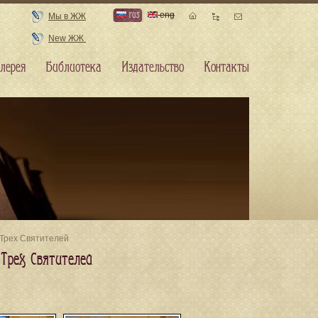
rus
eng
Мы в ЖЖ
New ЖЖ
лерея
Библиотека
Издательство
Контакты
 Трех Святителей
Трех Святителей