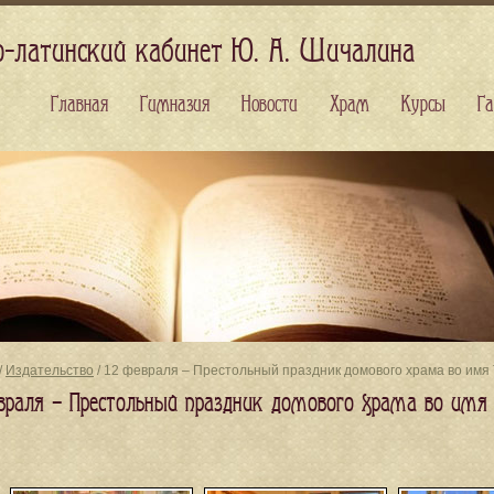
о-латинский кабинет Ю. А. Шичалина
Главная
Гимназия
Новости
Храм
Курсы
Га
/
Издательство
/ 12 февраля – Престольный праздник домового храма во имя
враля – Престольный праздник домового храма во имя 