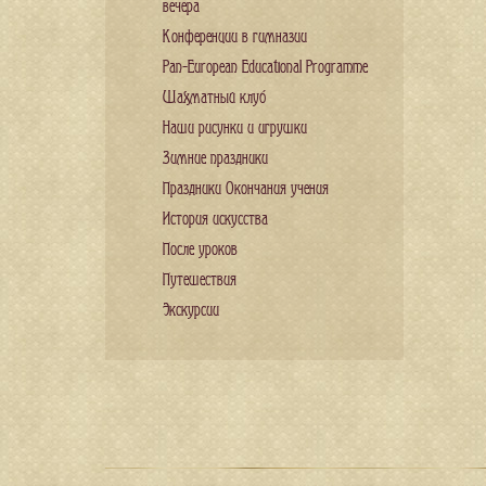
вечера
Конференции в гимназии
Pan-European Educational Programme
Шахматный клуб
Наши рисунки и игрушки
Зимние праздники
Праздники Окончания учения
История искусства
После уроков
Путешествия
Экскурсии