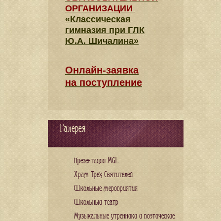
ОРГАНИЗАЦИИ
«Классическая
гимназия при ГЛК
Ю.А. Шичалина»
Онлайн-заявка
на поступление
Галерея
Презентации MGL
Храм Трех Святителей
Школьные мероприятия
Школьный театр
Музыкальные утренники и поэтические