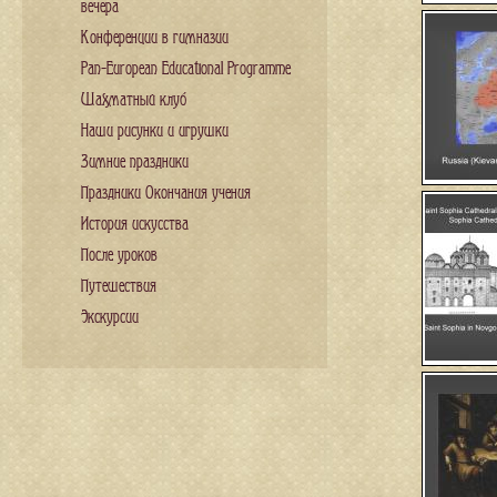
вечера
Конференции в гимназии
Pan-European Educational Programme
Шахматный клуб
Наши рисунки и игрушки
Зимние праздники
Праздники Окончания учения
История искусства
После уроков
Путешествия
Экскурсии