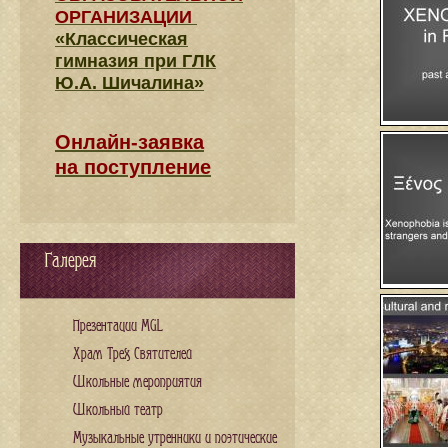
ОРГАНИЗАЦИИ
«Классическая
гимназия при ГЛК
Ю.А. Шичалина»
Онлайн-заявка
на поступление
Галерея
Презентации MGL
Храм Трех Святителей
Школьные мероприятия
Школьный театр
Музыкальные утренники и поэтические