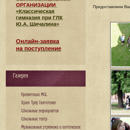
ОРГАНИЗАЦИИ
Предоставляем Ва
«Классическая
гимназия при ГЛК
Ю.А. Шичалина»
Онлайн-заявка
на поступление
Галерея
Презентации MGL
Храм Трех Святителей
Школьные мероприятия
Школьный театр
Музыкальные утренники и поэтические