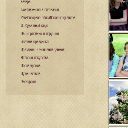
вечера
Конференции в гимназии
Pan-European Educational Programme
Шахматный клуб
Наши рисунки и игрушки
Зимние праздники
Праздники Окончания учения
История искусства
После уроков
Путешествия
Экскурсии