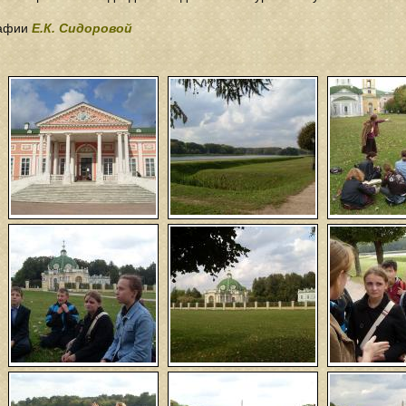
рафии
Е.К. Сидоровой