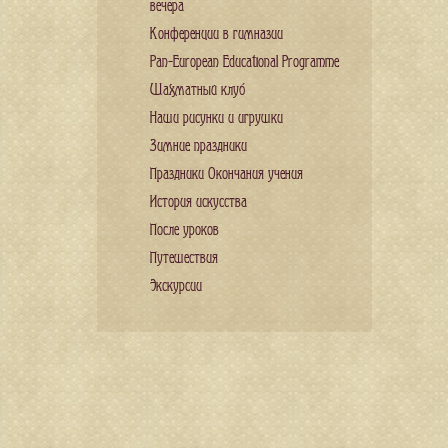
вечера
Конференции в гимназии
Pan-European Educational Programme
Шахматный клуб
Наши рисунки и игрушки
Зимние праздники
Праздники Окончания учения
История искусства
После уроков
Путешествия
Экскурсии