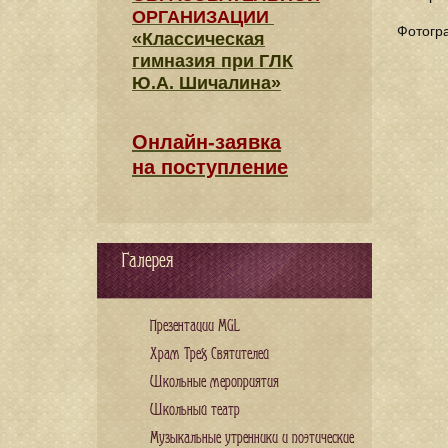
ОРГАНИЗАЦИИ
Фотог
«Классическая
гимназия при ГЛК
Ю.А. Шичалина»
Онлайн-заявка
на поступление
Галерея
Презентации MGL
Храм Трех Святителей
Школьные мероприятия
Школьный театр
Музыкальные утренники и поэтические