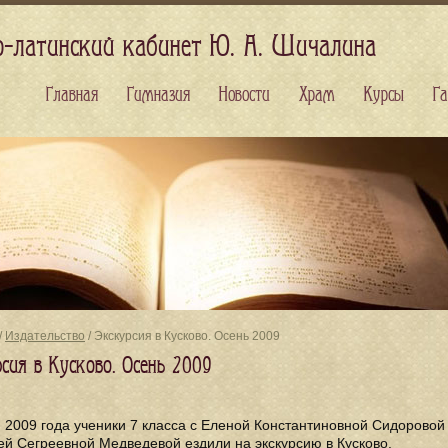
о-латинский кабинет Ю. А. Шичалина
Главная
Гимназия
Новости
Храм
Курсы
Га
/
Издательство
/ Экскурсия в Кусково. Осень 2009
сия в Кусково. Осень 2009
 2009 года ученики 7 класса с Еленой Константиновной Сидоровой
й Сегреевной Медведевой ездили на экскурсию в Кусково.