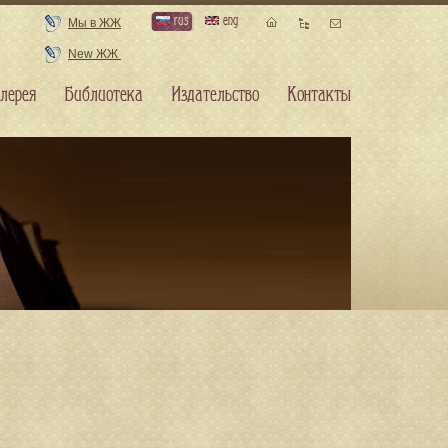
rus
eng
Мы в ЖЖ
New ЖЖ
лерея
Библиотека
Издательство
Контакты