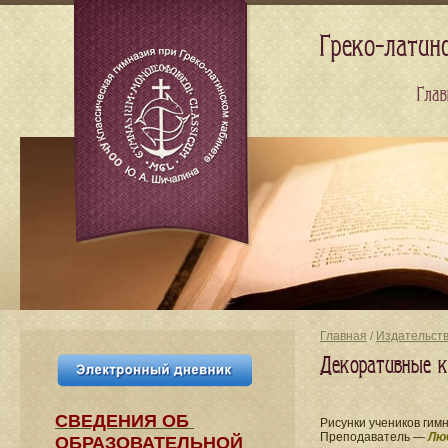
Греко-латин
Глав
Главная
/
Издательст
Декоративные 
СВЕДЕНИЯ​ ОБ
Рисунки учеников гим
Преподаватель —
Лю
ОБРАЗОВАТЕЛЬНОЙ