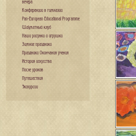
вечера
Конференции в гимназии
Pan-European Educational Programme
Шахматный клуб
Наши рисунки и игрушки
Зимние праздники
Праздники Окончания учения
История искусства
После уроков
Путешествия
Экскурсии