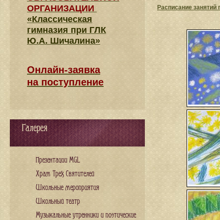
ОРГАНИЗАЦИИ
Расписание занятий 
«Классическая
гимназия при ГЛК
Ю.А. Шичалина»
Онлайн-заявка
на поступление
Галерея
Презентации MGL
Храм Трех Святителей
Школьные мероприятия
Школьный театр
Музыкальные утренники и поэтические