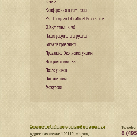
вечера
Конференции в гимназии
Pan-European Educational Programme
Шахматный клуб
Наши рисунки и игрушки
Зимние праздники
Праздники Окончания учения
История искусства
После уроков
Путешествия
Экскурсии
Сведения​ об образовательной организации
Телефон
8 (495
Адрес гимназии:
129110, Москва,