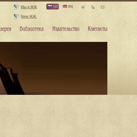
rus
eng
Мы в ЖЖ
New ЖЖ
лерея
Библиотека
Издательство
Контакты