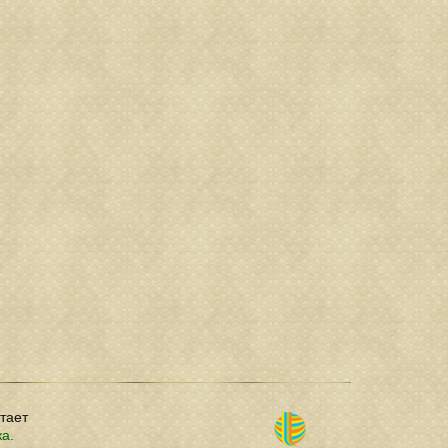
отает
ка.