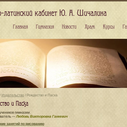
о-латинский кабинет Ю. А. Шичалина
Главная
Гимназия
Новости
Храм
Курсы
Га
/
Издательство
/ Рождество и Пасха
ство и Пасха
учеников гимназии.
ватель —
Любовь Викторовна Ганкевич
ние занятий по рисованию