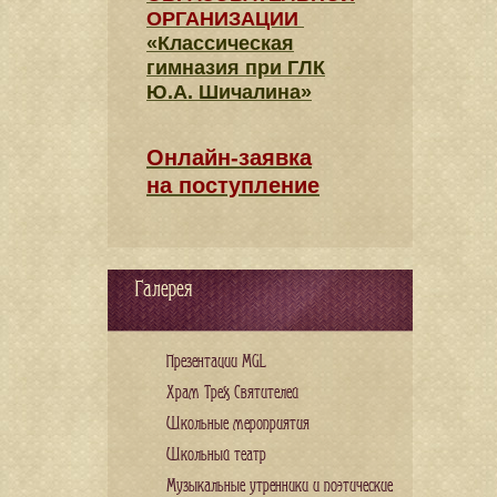
ОРГАНИЗАЦИИ
«Классическая
гимназия при ГЛК
Ю.А. Шичалина»
Онлайн-заявка
на поступление
Галерея
Презентации MGL
Храм Трех Святителей
Школьные мероприятия
Школьный театр
Музыкальные утренники и поэтические