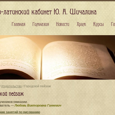
о-латинский кабинет Ю. А. Шичалина
Главная
Гимназия
Новости
Храм
Курсы
Га
/
Издательство
/ Городской пейзаж
ской пейзаж
учеников гимназии.
ватель —
Любовь Викторовна Ганкевич
ние занятий по рисованию