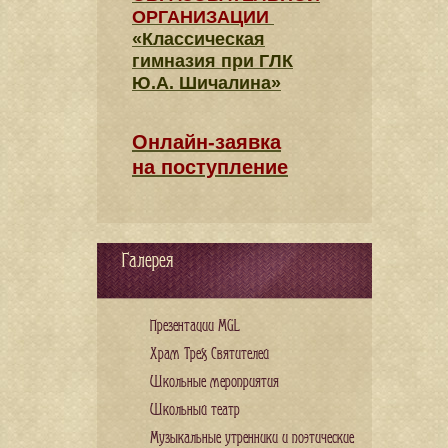
ОРГАНИЗАЦИИ
«Классическая
гимназия при ГЛК
Ю.А. Шичалина»
Онлайн-заявка
на поступление
Галерея
Презентации MGL
Храм Трех Святителей
Школьные мероприятия
Школьный театр
Музыкальные утренники и поэтические