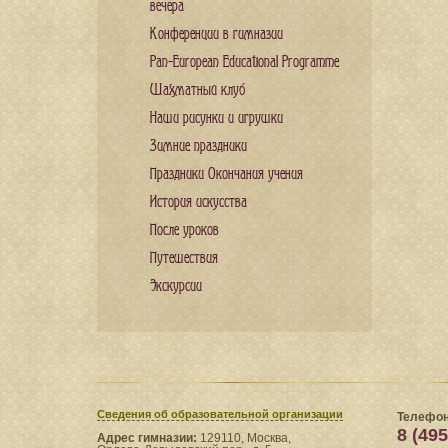
вечера
Конференции в гимназии
Pan-European Educational Programme
Шахматный клуб
Наши рисунки и игрушки
Зимние праздники
Праздники Окончания учения
История искусства
После уроков
Путешествия
Экскурсии
Сведения​ об образовательной организации
Телефон
8 (495
Адрес гимназии:
129110, Москва,