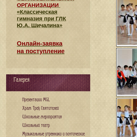
ОРГАНИЗАЦИИ
«Классическая
гимназия при ГЛК
Ю.А. Шичалина»
Онлайн-заявка
на поступление
Галерея
Презентации MGL
Храм Трех Святителей
Школьные мероприятия
Школьный театр
Музыкальные утренники и поэтические