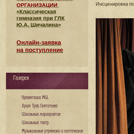
Инсценировка п
ОРГАНИЗАЦИИ
«Классическая
гимназия при ГЛК
Ю.А. Шичалина»
Онлайн-заявка
на поступление
Галерея
Презентации MGL
Храм Трех Святителей
Школьные мероприятия
Школьный театр
Музыкальные утренники и поэтические