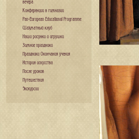
вечера
Конференции в гимназии
Pan-European Educational Programme
Шахматный клуб
Наши рисунки и игрушки
Зимние праздники
Праздники Окончания учения
История искусства
После уроков
Путешествия
Экскурсии