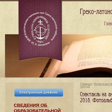
Греко-латин
Глав
Главная
/
Издательст
третий
Спектакль на ан
2018. Фотоаль
СВЕДЕНИЯ​ ОБ
ОБРАЗОВАТЕЛЬНОЙ