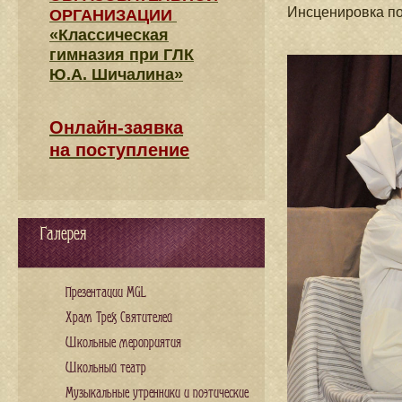
Инсценировка п
ОРГАНИЗАЦИИ
«Классическая
гимназия при ГЛК
Ю.А. Шичалина»
Онлайн-заявка
на поступление
Галерея
Презентации MGL
Храм Трех Святителей
Школьные мероприятия
Школьный театр
Музыкальные утренники и поэтические