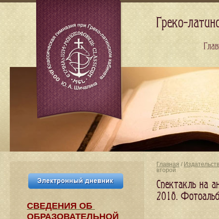
Греко-латин
Глав
Главная
/
Издательст
второй
Спектакль на ан
2018. Фотоаль
СВЕДЕНИЯ​ ОБ
ОБРАЗОВАТЕЛЬНОЙ