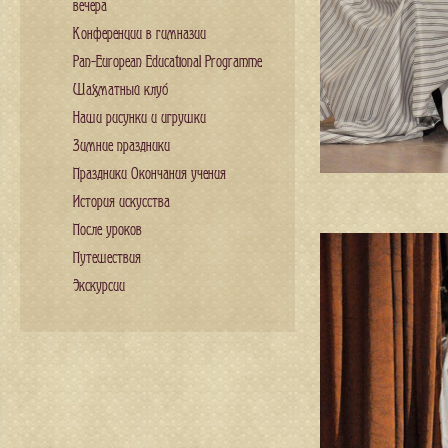
вечера
Конференции в гимназии
Pan-European Educational Programme
Шахматный клуб
Наши рисунки и игрушки
Зимние праздники
Праздники Окончания учения
История искусства
После уроков
Путешествия
Экскурсии