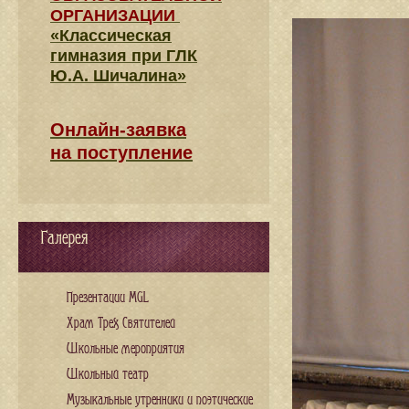
ОРГАНИЗАЦИИ
«Классическая
гимназия при ГЛК
Ю.А. Шичалина»
Онлайн-заявка
на поступление
Галерея
Презентации MGL
Храм Трех Святителей
Школьные мероприятия
Школьный театр
Музыкальные утренники и поэтические