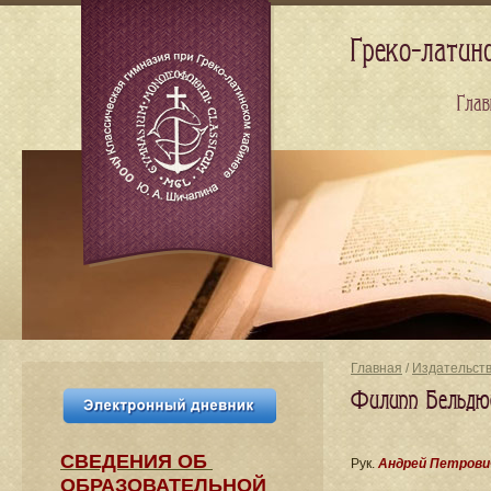
Греко-латин
Глав
Главная
/
Издательст
Филипп Бельдюш
СВЕДЕНИЯ​ ОБ
Рук.
Андрей Петрови
ОБРАЗОВАТЕЛЬНОЙ