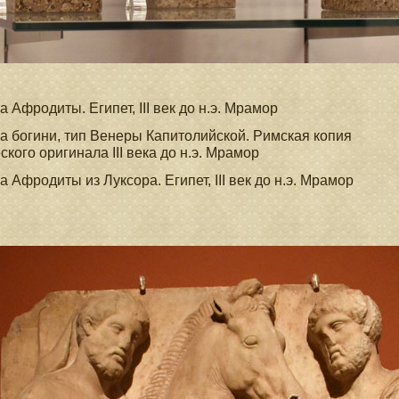
а Афродиты. Египет, III век до н.э. Мрамор
а богини, тип Венеры Капитолийской. Римская копия
еского оригинала III века до н.э. Мрамор
а Афродиты из Луксора. Египет, III век до н.э. Мрамор