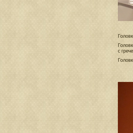
Головк
Головк
с греч
Головк