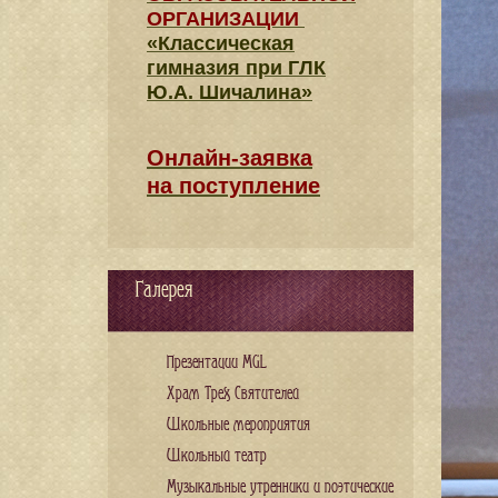
ОРГАНИЗАЦИИ
«Классическая
гимназия при ГЛК
Ю.А. Шичалина»
Онлайн-заявка
на поступление
Галерея
Презентации MGL
Храм Трех Святителей
Школьные мероприятия
Школьный театр
Музыкальные утренники и поэтические