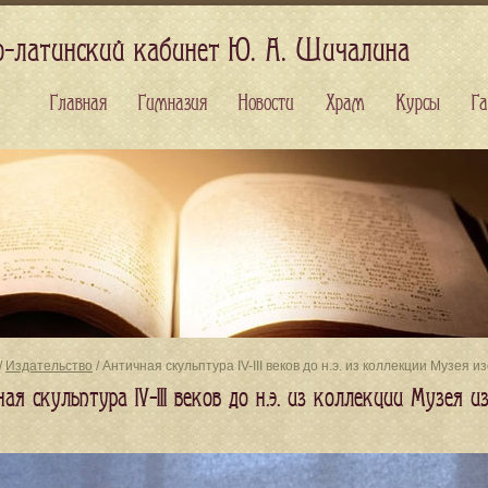
о-латинский кабинет Ю. А. Шичалина
Главная
Гимназия
Новости
Храм
Курсы
Га
/
Издательство
/ Античная скульптура IV-III веков до н.э. из коллекции Музея 
ая скульптура IV-III веков до н.э. из коллекции Музея 