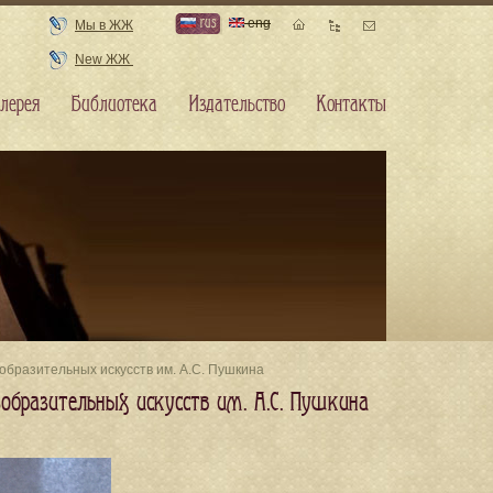
rus
eng
Мы в ЖЖ
New ЖЖ
лерея
Библиотека
Издательство
Контакты
изобразительных искусств им. А.С. Пушкина
изобразительных искусств им. А.С. Пушкина