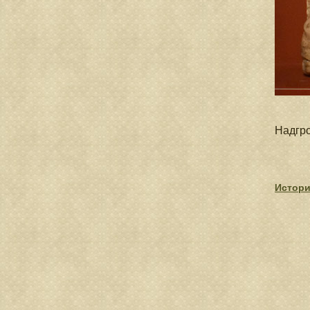
Надгро
Истори