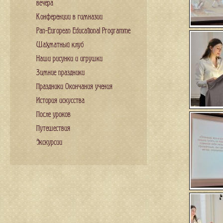
вечера
Конференции в гимназии
Pan-European Educational Programme
Шахматный клуб
Наши рисунки и игрушки
Зимние праздники
Праздники Окончания учения
История искусства
После уроков
Путешествия
Экскурсии