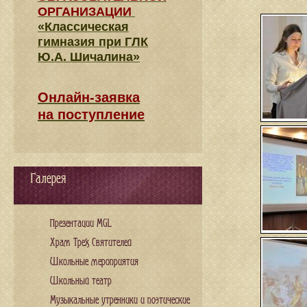
ОРГАНИЗАЦИИ
«Классическая
гимназия при ГЛК
Ю.А. Шичалина»
Онлайн-заявка
на поступление
Галерея
Презентации MGL
Храм Трех Святителей
Школьные мероприятия
Школьный театр
Музыкальные утренники и поэтические