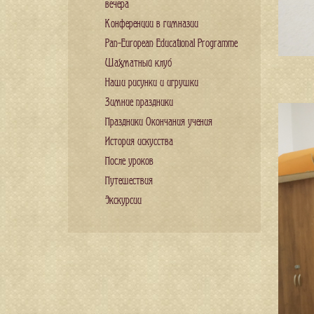
вечера
Конференции в гимназии
Pan-European Educational Programme
Шахматный клуб
Наши рисунки и игрушки
Зимние праздники
Праздники Окончания учения
История искусства
После уроков
Путешествия
Экскурсии