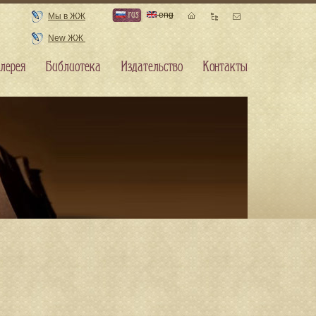
rus
eng
Мы в ЖЖ
New ЖЖ
лерея
Библиотека
Издательство
Контакты