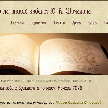
о-латинский кабинет Ю. А. Шичалина
Главная
Гимназия
Новости
Храм
Курсы
Га
/
Издательство
/ «Породы собак: бульдоги и гончие». Ноябрь 2020
ды собак: бульдоги и гончие». Ноябрь 2020
туры выполнены под руководством
Марии Львовны Стоговой