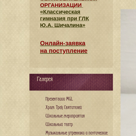
ОРГАНИЗАЦИИ
«Классическая
гимназия при ГЛК
Ю.А. Шичалина»
Онлайн-заявка
на поступление
Галерея
Презентации MGL
Храм Трех Святителей
Школьные мероприятия
Школьный театр
Музыкальные утренники и поэтические