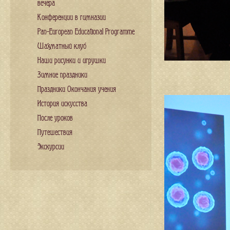
вечера
Конференции в гимназии
Pan-European Educational Programme
Шахматный клуб
Наши рисунки и игрушки
Зимние праздники
Праздники Окончания учения
История искусства
После уроков
Путешествия
Экскурсии