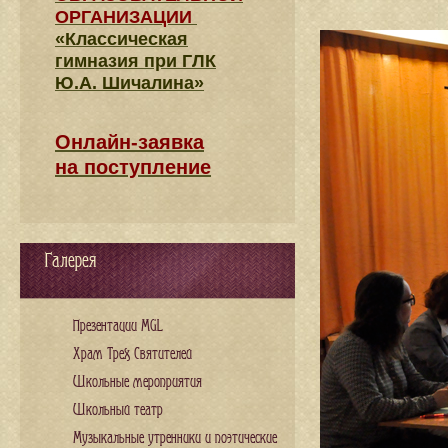
ОРГАНИЗАЦИИ
«Классическая
гимназия при ГЛК
Ю.А. Шичалина»
Онлайн-заявка
на поступление
Галерея
Презентации MGL
Храм Трех Святителей
Школьные мероприятия
Школьный театр
Музыкальные утренники и поэтические