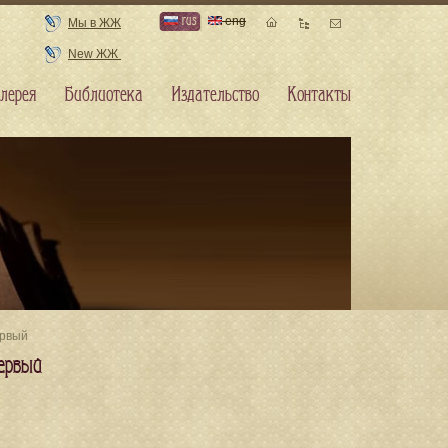
rus
eng
Мы в ЖЖ
New ЖЖ
лерея
Библиотека
Издательство
Контакты
ервый
ервый