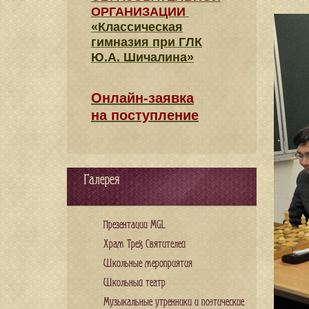
ОРГАНИЗАЦИИ
«Классическая
гимназия при ГЛК
Ю.А. Шичалина»
Онлайн-заявка
на поступление
Галерея
Презентации MGL
Храм Трех Святителей
Школьные мероприятия
Школьный театр
Музыкальные утренники и поэтические