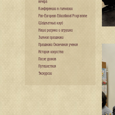
вечера
Конференции в гимназии
Pan-European Educational Programme
Шахматный клуб
Наши рисунки и игрушки
Зимние праздники
Праздники Окончания учения
История искусства
После уроков
Путешествия
Экскурсии