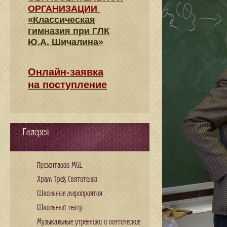
ОРГАНИЗАЦИИ
«Классическая
гимназия при ГЛК
Ю.А. Шичалина»
Онлайн-заявка
на поступление
Галерея
Презентации MGL
Храм Трех Святителей
Школьные мероприятия
Школьный театр
Музыкальные утренники и поэтические