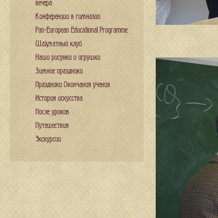
вечера
Конференции в гимназии
Pan-European Educational Programme
Шахматный клуб
Наши рисунки и игрушки
Зимние праздники
Праздники Окончания учения
История искусства
После уроков
Путешествия
Экскурсии