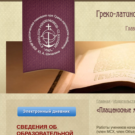
Греко-латин
Глав
Главная
/
Издательст
«Плащеносные 
СВЕДЕНИЯ​ ОБ
Работы учеников нач
(член МСХ, член Объе
ОБРАЗОВАТЕЛЬНОЙ