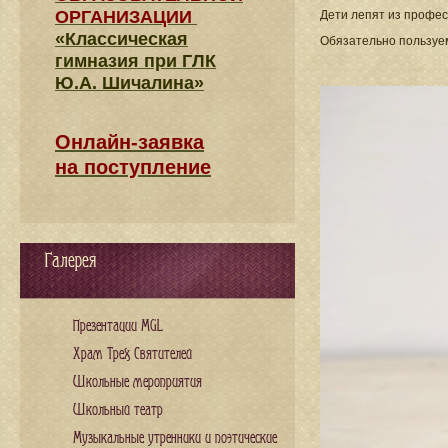
ОРГАНИЗАЦИИ
Дети лепят из профес
«Классическая
Обязательно пользуе
гимназия при ГЛК
Ю.А. Шичалина»
Онлайн-заявка
на поступление
Галерея
Презентации MGL
Храм Трех Святителей
Школьные мероприятия
Школьный театр
Музыкальные утренники и поэтические