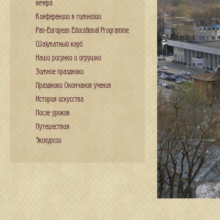
вечера
Конференции в гимназии
Pan-European Educational Programme
Шахматный клуб
Наши рисунки и игрушки
Зимние праздники
Праздники Окончания учения
История искусства
После уроков
Путешествия
Экскурсии