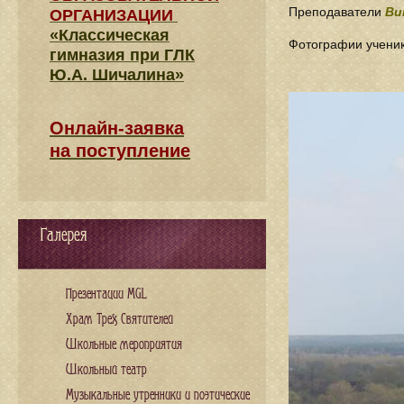
Преподаватели
Ви
ОРГАНИЗАЦИИ
«Классическая
Фотографии ученик
гимназия при ГЛК
Ю.А. Шичалина»
Онлайн-заявка
на поступление
Галерея
Презентации MGL
Храм Трех Святителей
Школьные мероприятия
Школьный театр
Музыкальные утренники и поэтические