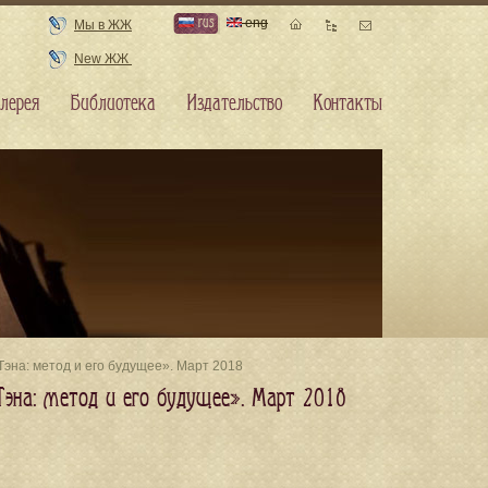
rus
eng
Мы в ЖЖ
New ЖЖ
лерея
Библиотека
Издательство
Контакты
Тэна: метод и его будущее». Март 2018
Тэна: метод и его будущее». Март 2018