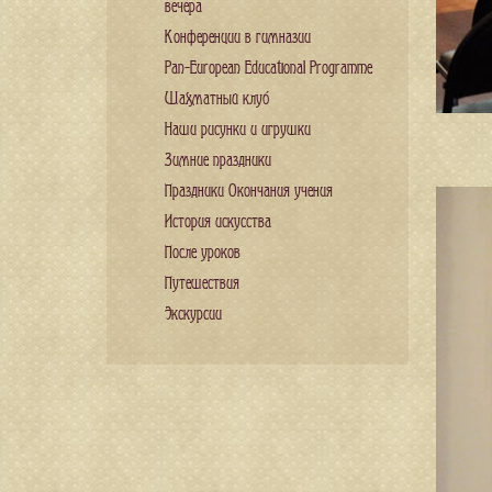
вечера
Конференции в гимназии
Pan-European Educational Programme
Шахматный клуб
Наши рисунки и игрушки
Зимние праздники
Праздники Окончания учения
История искусства
После уроков
Путешествия
Экскурсии