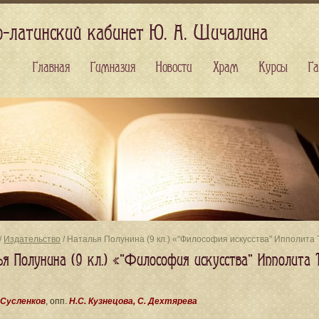
о-латинский кабинет Ю. А. Шичалина
Главная
Гимназия
Новости
Храм
Курсы
Га
/
Издательство
/ Наталья Полунина (9 кл.) «"Философия искусства" Ипполита 
ья Полунина (9 кл.) «"Философия искусства" Ипполита 
 Сусленков
, опп.
Н.С. Кузнецова, С. Дехтярева