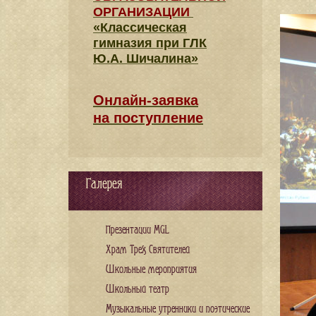
ОРГАНИЗАЦИИ
«Классическая
гимназия при ГЛК
Ю.А. Шичалина»
Онлайн-заявка
на поступление
Галерея
Презентации MGL
Храм Трех Святителей
Школьные мероприятия
Школьный театр
Музыкальные утренники и поэтические