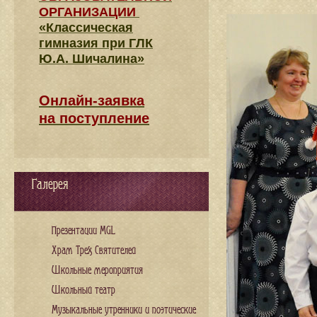
ОРГАНИЗАЦИИ
«Классическая
гимназия при ГЛК
Ю.А. Шичалина»
Онлайн-заявка
на поступление
Галерея
Презентации MGL
Храм Трех Святителей
Школьные мероприятия
Школьный театр
Музыкальные утренники и поэтические