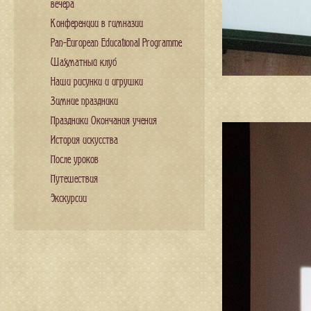
вечера
Конференции в гимназии
Pan-European Educational Programme
Шахматный клуб
Наши рисунки и игрушки
Зимние праздники
Праздники Окончания учения
История искусства
После уроков
Путешествия
Экскурсии