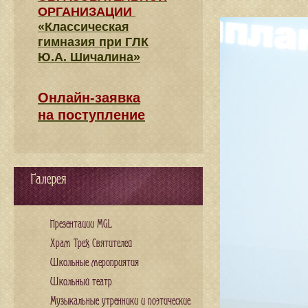
ОРГАНИЗАЦИИ
«Классическая
гимназия при ГЛК
Ю.А. Шичалина»
Онлайн-заявка
на поступление
Галерея
Презентации MGL
Храм Трех Святителей
Школьные мероприятия
Школьный театр
Музыкальные утренники и поэтические