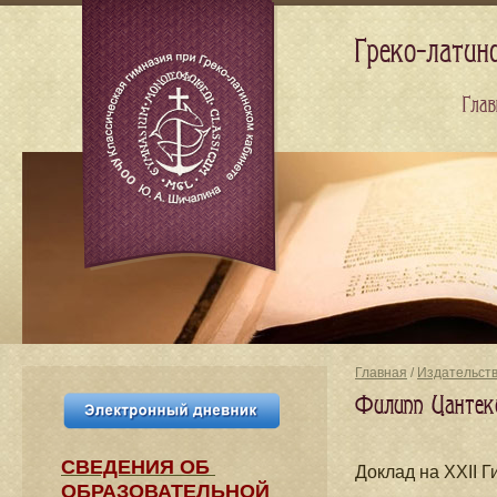
Греко-латин
Глав
Главная
/
Издательст
Филипп Цантеки
СВЕДЕНИЯ​ ОБ
Доклад на XXII 
ОБРАЗОВАТЕЛЬНОЙ