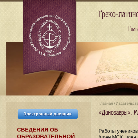
Греко-латин
Глав
Главная
/
Издательст
«Динозавры». М
СВЕДЕНИЯ​ ОБ
Работы учеников
ОБРАЗОВАТЕЛЬНОЙ
(член МСХ, член