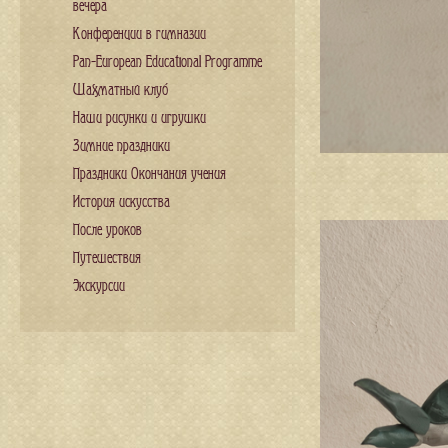
вечера
Конференции в гимназии
Pan-European Educational Programme
Шахматный клуб
Наши рисунки и игрушки
Зимние праздники
Праздники Окончания учения
История искусства
После уроков
Путешествия
Экскурсии