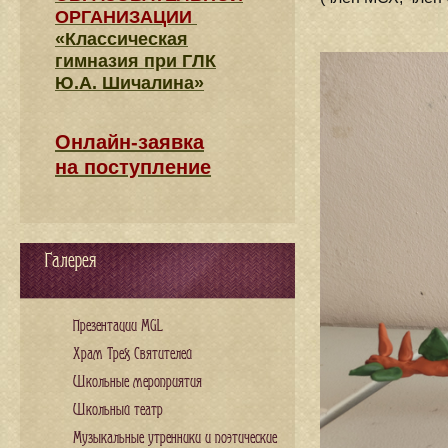
ОРГАНИЗАЦИИ
«Классическая
гимназия при ГЛК
Ю.А. Шичалина»
Онлайн-заявка
на поступление
Галерея
Презентации MGL
Храм Трех Святителей
Школьные мероприятия
Школьный театр
Музыкальные утренники и поэтические