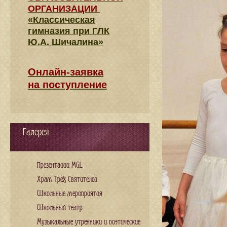
ОРГАНИЗАЦИИ
«Классическая
гимназия при ГЛК
Ю.А. Шичалина»
Онлайн-заявка
на поступление
Галерея
Презентации MGL
Храм Трех Святителей
Школьные мероприятия
Школьный театр
Музыкальные утренники и поэтические