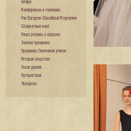
вечера
Конференции в гимназии
Pan-European Educational Programme
Шахматный клуб
Наши рисунки и игрушки
Зимние праздники
Праздники Окончания учения
История искусства
После уроков
Путешествия
Экскурсии