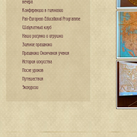
вечера
Конференции в гимназии
Pan-European Educational Programme
Шахматный клуб
Наши рисунки и игрушки
Зимние праздники
Праздники Окончания учения
История искусства
После уроков
Путешествия
Экскурсии