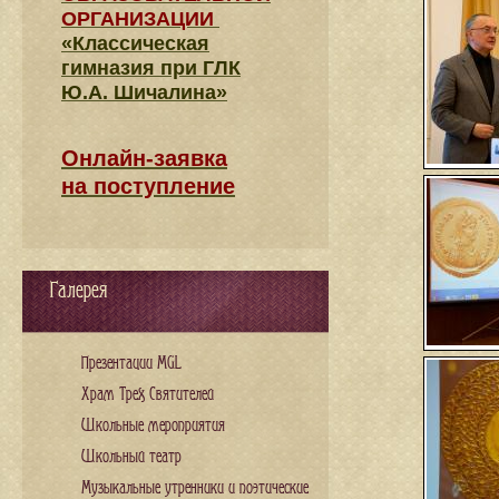
ОРГАНИЗАЦИИ
«Классическая
гимназия при ГЛК
Ю.А. Шичалина»
Онлайн-заявка
на поступление
Галерея
Презентации MGL
Храм Трех Святителей
Школьные мероприятия
Школьный театр
Музыкальные утренники и поэтические