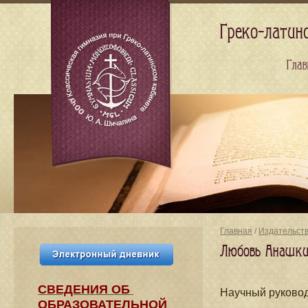
Греко-латин
Глав
Главная
/
Издательст
Любовь Анашкин
СВЕДЕНИЯ​ ОБ
Научный руковод
ОБРАЗОВАТЕЛЬНОЙ