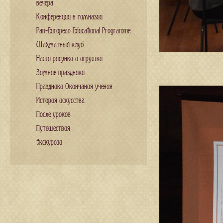
вечера
Конференции в гимназии
Pan-European Educational Programme
Шахматный клуб
Наши рисунки и игрушки
Зимние праздники
Праздники Окончания учения
История искусства
После уроков
Путешествия
Экскурсии