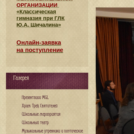
ОРГАНИЗАЦИИ
«Классическая
гимназия при ГЛК
Ю.А. Шичалина»
Онлайн-заявка
на поступление
Галерея
Презентации MGL
Храм Трех Святителей
Школьные мероприятия
Школьный театр
Музыкальные утренники и поэтические