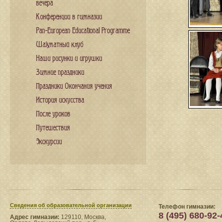
вечера
Конференции в гимназии
Pan-European Educational Programme
Шахматный клуб
Наши рисунки и игрушки
Зимние праздники
Праздники Окончания учения
История искусства
После уроков
Путешествия
Экскурсии
Сведения​ об образовательной организации
Телефон гимназии:
8 (495) 680-92-
Адрес гимназии:
129110, Москва,