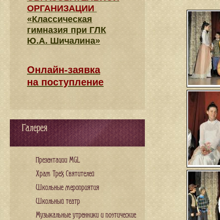
ОРГАНИЗАЦИИ
«Классическая
гимназия при ГЛК
Ю.А. Шичалина»
Онлайн-заявка
на поступление
Галерея
Презентации MGL
Храм Трех Святителей
Школьные мероприятия
Школьный театр
Музыкальные утренники и поэтические