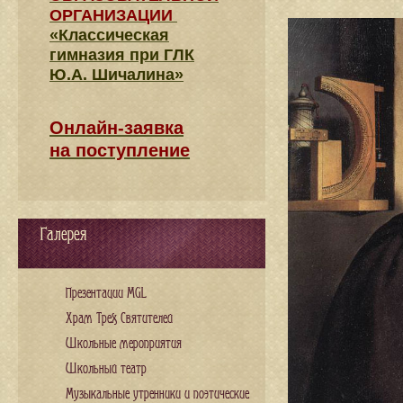
ОРГАНИЗАЦИИ
«Классическая
гимназия при ГЛК
Ю.А. Шичалина»
Онлайн-заявка
на поступление
Галерея
Презентации MGL
Храм Трех Святителей
Школьные мероприятия
Школьный театр
Музыкальные утренники и поэтические