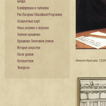
вечера
Конференции в гимназии
Pan-European Educational Programme
Шахматный клуб
Наши рисунки и игрушки
Зимние праздники
Праздники Окончания учения
История искусства
После уроков
Никола Кратцер. 1528
Путешествия
Экскурсии