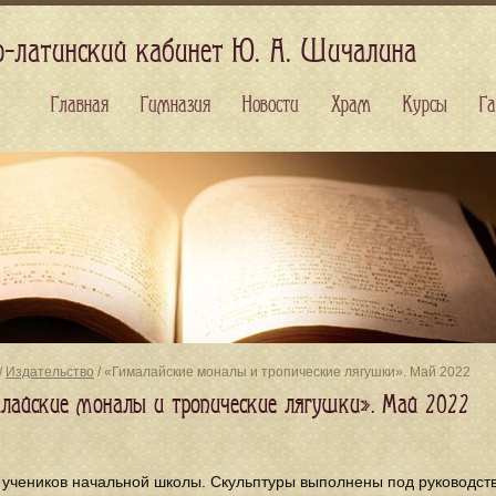
о-латинский кабинет Ю. А. Шичалина
Главная
Гимназия
Новости
Храм
Курсы
Га
/
Издательство
/ «Гималайские моналы и тропические лягушки». Май 2022
лайские моналы и тропические лягушки». Май 2022
 учеников начальной школы. Скульптуры выполнены под руководс