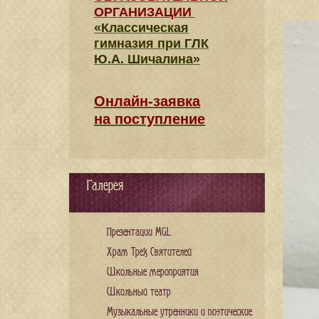
ОРГАНИЗАЦИИ
«Классическая
гимназия при ГЛК
Ю.А. Шичалина»
Онлайн-заявка
на поступление
Галерея
Презентации MGL
Храм Трех Святителей
Школьные мероприятия
Школьный театр
Музыкальные утренники и поэтические