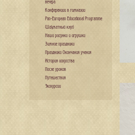
вечера
Конференции в гимназии
Pan-European Educational Programme
Шахматный клуб
Наши рисунки и игрушки
Зимние праздники
Праздники Окончания учения
История искусства
После уроков
Путешествия
Экскурсии