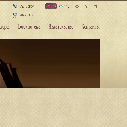
rus
eng
Мы в ЖЖ
New ЖЖ
лерея
Библиотека
Издательство
Контакты