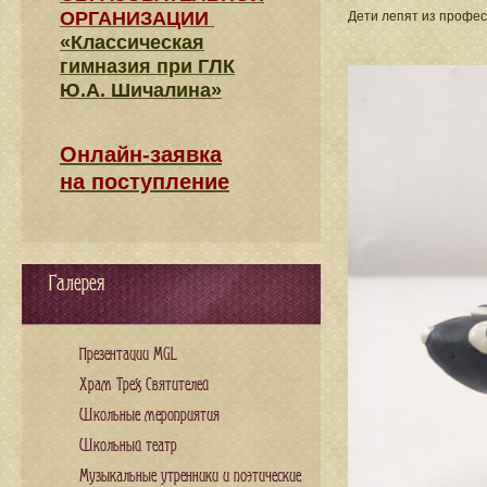
ОРГАНИЗАЦИИ
Дети лепят из профес
«Классическая
гимназия при ГЛК
Ю.А. Шичалина»
Онлайн-заявка
на поступление
Галерея
Презентации MGL
Храм Трех Святителей
Школьные мероприятия
Школьный театр
Музыкальные утренники и поэтические