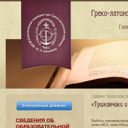
Греко-латин
Глав
Главная
/
Издательст
«Тушканчики и
СВЕДЕНИЯ​ ОБ
Работы учеников нач
(член МСХ, член Объе
ОБРАЗОВАТЕЛЬНОЙ