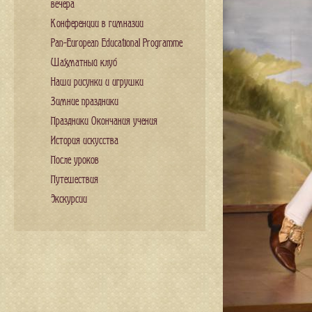
вечера
Конференции в гимназии
Pan-European Educational Programme
Шахматный клуб
Наши рисунки и игрушки
Зимние праздники
Праздники Окончания учения
История искусства
После уроков
Путешествия
Экскурсии