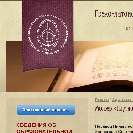
Греко-латин
Глав
Главная
/
Издательст
Мольер «Плутни
СВЕДЕНИЯ​ ОБ
Перевод Нины Лео
ОБРАЗОВАТЕЛЬНОЙ
Хореограф Светлан