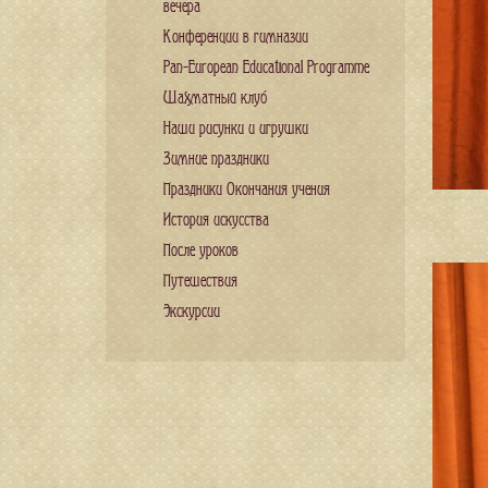
вечера
Конференции в гимназии
Pan-European Educational Programme
Шахматный клуб
Наши рисунки и игрушки
Зимние праздники
Праздники Окончания учения
История искусства
После уроков
Путешествия
Экскурсии