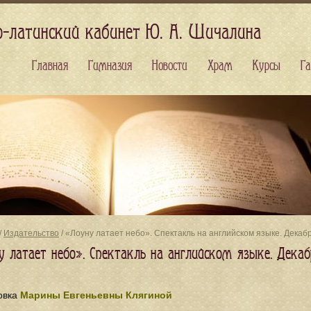
о-латинский кабинет Ю. А. Шичалина
Главная
Гимназия
Новости
Храм
Курсы
Га
/
Издательство
/ «Лоуну латает небо». Спектакль на английском языке. Декаб
у латает небо». Спектакль на английском языке. Дека
овка
Марины Евгеньевны Клягиной