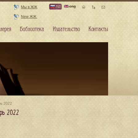
rus
eng
Мы в ЖЖ
New ЖЖ
лерея
Библиотека
Издательство
Контакты
рь 2022
брь 2022