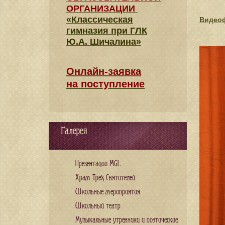
ОРГАНИЗАЦИИ
«Классическая
Видео
гимназия при ГЛК
Ю.А. Шичалина»
Онлайн-заявка
на поступление
Галерея
Презентации MGL
Храм Трех Святителей
Школьные мероприятия
Школьный театр
Музыкальные утренники и поэтические