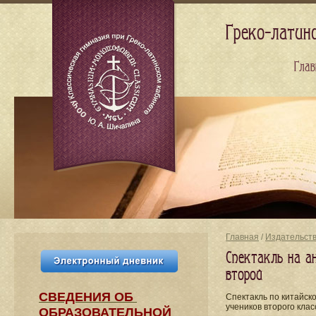
Греко-латин
Глав
Главная
/
Издательст
Спектакль на а
второй
СВЕДЕНИЯ​ ОБ
Спектакль по китайско
учеников второго кла
ОБРАЗОВАТЕЛЬНОЙ