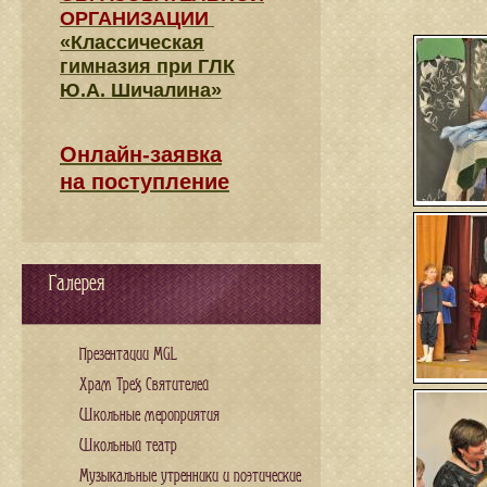
ОРГАНИЗАЦИИ
«Классическая
гимназия при ГЛК
Ю.А. Шичалина»
Онлайн-заявка
на поступление
Галерея
Презентации MGL
Храм Трех Святителей
Школьные мероприятия
Школьный театр
Музыкальные утренники и поэтические