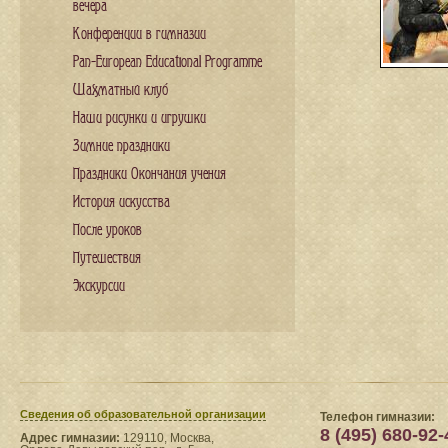
вечера
Конференции в гимназии
Pan-European Educational Programme
Шахматный клуб
Наши рисунки и игрушки
Зимние праздники
Праздники Окончания учения
История искусства
После уроков
Путешествия
Экскурсии
Сведения​ об образовательной организации
Телефон гимназии:
8 (495) 680-92-
Адрес гимназии:
129110, Москва,