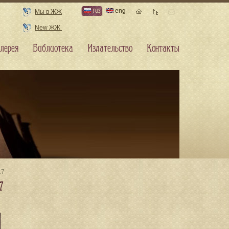
rus
eng
Мы в ЖЖ
New ЖЖ
лерея
Библиотека
Издательство
Контакты
17
7