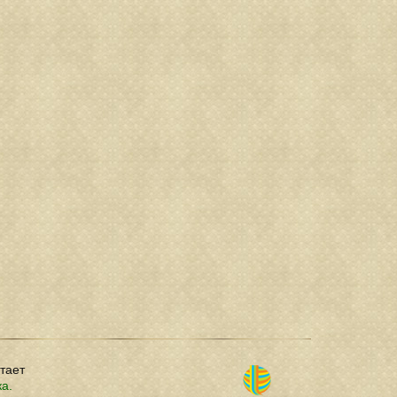
отает
ка.