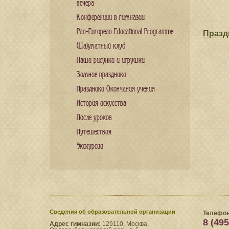
вечера
Конференции в гимназии
Pan-European Educational Programme
Празд
Шахматный клуб
Наши рисунки и игрушки
Зимние праздники
Праздники Окончания учения
История искусства
После уроков
Путешествия
Экскурсии
Сведения​ об образовательной организации
Телефон
8 (495
Адрес гимназии:
129110, Москва,