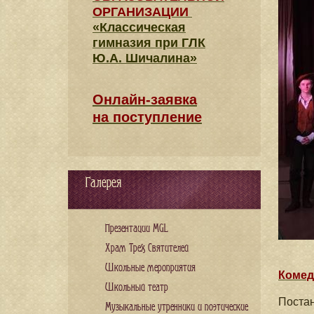
ОРГАНИЗАЦИИ
«Классическая
гимназия при ГЛК
Ю.А. Шичалина»
Онлайн-заявка
на поступление
Галерея
Презентации MGL
Храм Трех Святителей
Школьные мероприятия
Комед
Школьный театр
Поста
Музыкальные утренники и поэтические