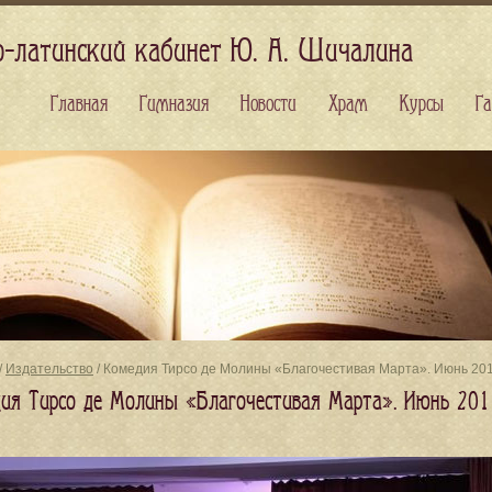
о-латинский кабинет Ю. А. Шичалина
Главная
Гимназия
Новости
Храм
Курсы
Га
/
Издательство
/ Комедия Тирсо де Молины «Благочестивая Марта». Июнь 20
ия Тирсо де Молины «Благочестивая Марта». Июнь 201