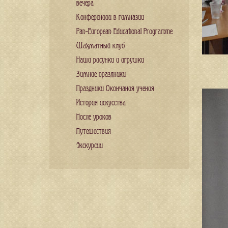
вечера
Конференции в гимназии
Pan-European Educational Programme
Шахматный клуб
Наши рисунки и игрушки
Зимние праздники
Праздники Окончания учения
История искусства
После уроков
Путешествия
Экскурсии