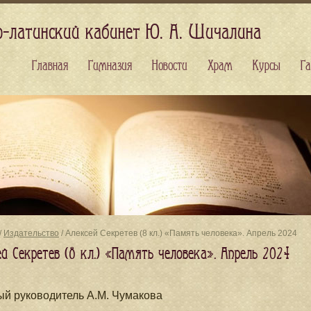
о-латинский кабинет Ю. А. Шичалина
Главная
Гимназия
Новости
Храм
Курсы
Га
/
Издательство
/ Алексей Секретев (8 кл.) «Память человека». Апрель 2024
ей Секретев (8 кл.) «Память человека». Апрель 2024
й руководитель А.М. Чумакова