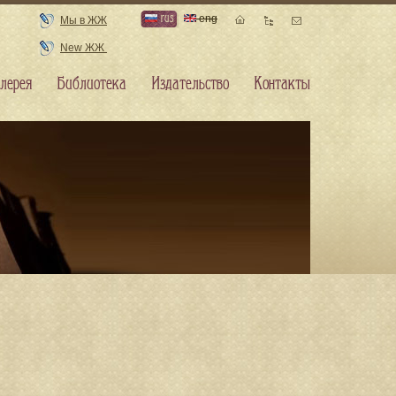
rus
eng
Мы в ЖЖ
New ЖЖ
лерея
Библиотека
Издательство
Контакты