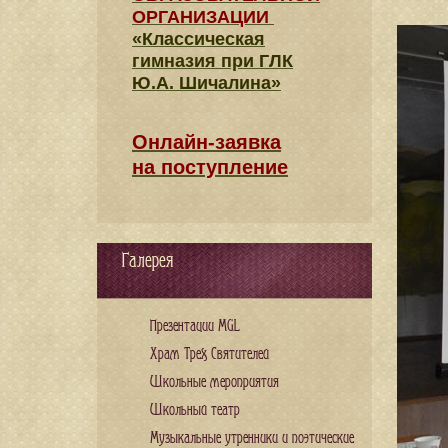
ОРГАНИЗАЦИИ
«Классическая
гимназия при ГЛК
Ю.А. Шичалина»
Онлайн-заявка
на поступление
Галерея
Презентации MGL
Храм Трех Святителей
Школьные мероприятия
Школьный театр
Музыкальные утренники и поэтические