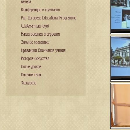
вечера
Конференции в гимназии
Pan-European Educational Programme
Шахматный клуб
Наши рисунки и игрушки
Зимние праздники
Праздники Окончания учения
История искусства
После уроков
Путешествия
Экскурсии