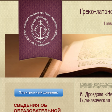
Греко-латин
Глав
Главная
/
Издательст
научная конференция 
А. Дроздова «Н
Гимназическая 
СВЕДЕНИЯ​ ОБ
ОБРАЗОВАТЕЛЬНОЙ