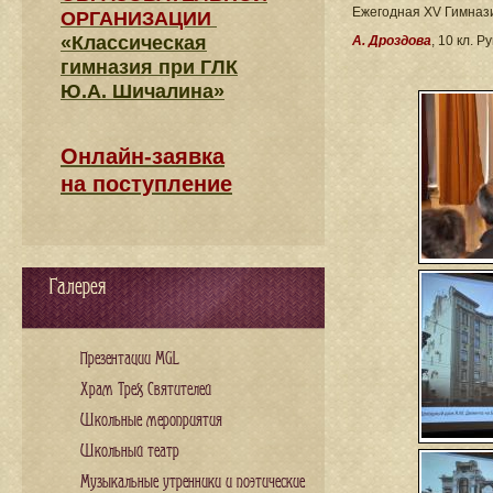
Ежегодная XV Гимнази
ОРГАНИЗАЦИИ
«Классическая
А. Дроздова
, 10 кл. Ру
гимназия при ГЛК
Ю.А. Шичалина»
Онлайн-заявка
на поступление
Галерея
Презентации MGL
Храм Трех Святителей
Школьные мероприятия
Школьный театр
Музыкальные утренники и поэтические